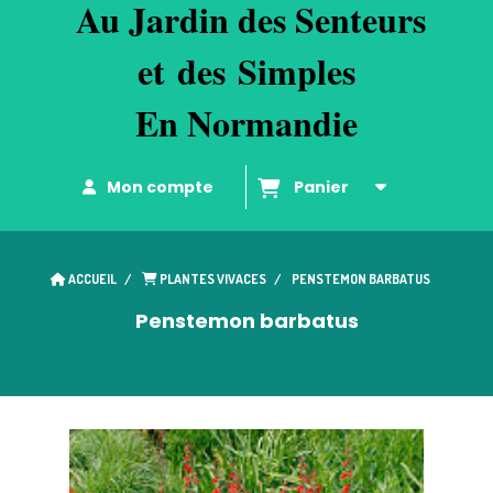
Au
Jardin des Senteurs
et
d
es
Simples
En Normandie
Mon compte
Panier
ACCUEIL
PLANTES VIVACES
PENSTEMON BARBATUS
Penstemon barbatus