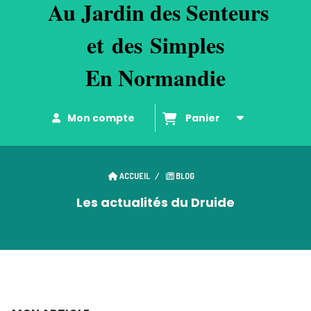
Au
Jardin des Senteurs
et
d
es
Simples
En Normandie
Mon compte
Panier
ACCUEIL
BLOG
Les actualités du Druide