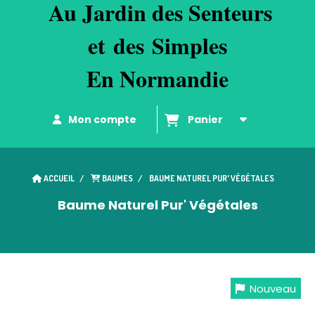
Au
Jardin des Senteurs
et
d
es
Simples
En Normandie
Mon compte
Panier
ACCUEIL
BAUMES
BAUME NATUREL PUR' VÉGÉTALES
Baume Naturel Pur' Végétales
Nouveau