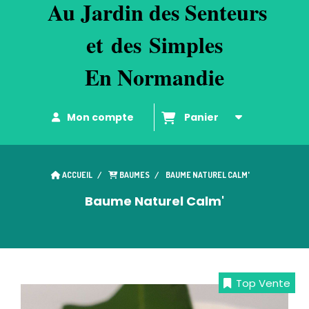
Au
Jardin des Senteurs
et
d
es
Simples
En Normandie
Mon compte
Panier
ACCUEIL
BAUMES
BAUME NATUREL CALM'
Baume Naturel Calm'
Top Vente