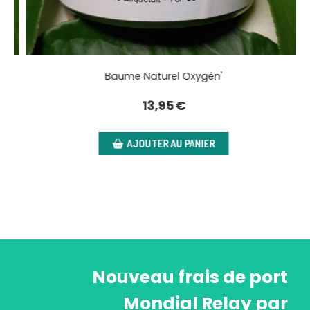
Baume Naturel Oxygên'
13,95
€
AJOUTER AU PANIER
Nouveau frais de port
Mondial Relay par