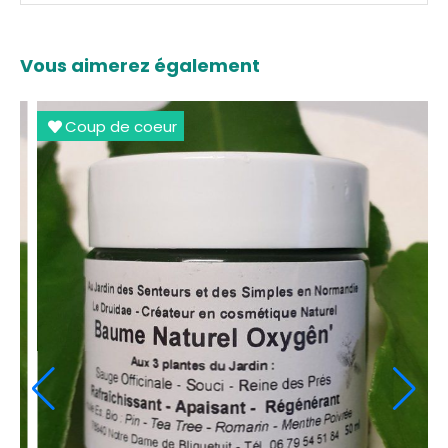
Vous aimerez également
Coup de coeur
Cou